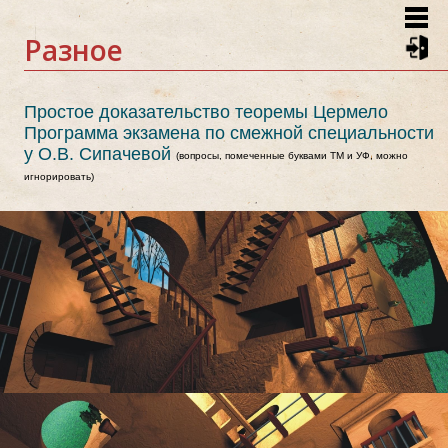
Skip
to
Разное
main
content
Простое доказательство теоремы Цермело
Программа экзамена по смежной специальности
у О.В. Сипачевой
(вопросы, помеченные буквами ТМ и УФ, можно
игнорировать)