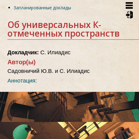
Skip
Запланированные доклады
to
main
content
Об универсальных К-
отмеченных пространств
Докладчик:
С. Илиадис
Автор(ы)
Садовничий Ю.В. и С. Илиадис
Аннотация: