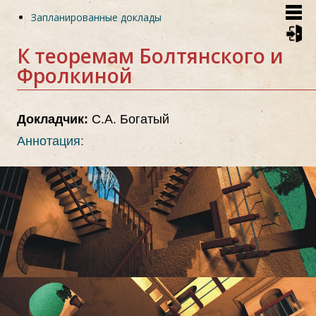
Skip
Запланированные доклады
to
main
content
К теоремам Болтянского и
Фролкиной
Докладчик:
С.А. Богатый
Аннотация: