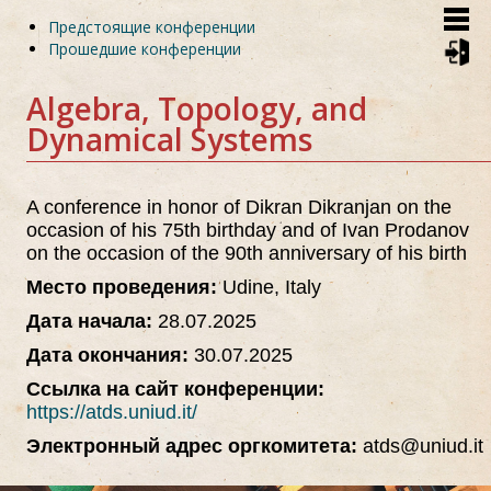
Skip
Предстоящие конференции
to
Прошедшие конференции
main
content
Algebra, Topology, and
Dynamical Systems
A conference in honor of Dikran Dikranjan on the
occasion of his 75th birthday and of Ivan Prodanov
on the occasion of the 90th anniversary of his birth
Место проведения:
Udine, Italy
Дата начала:
28.07.2025
Дата окончания:
30.07.2025
Ссылка на сайт конференции:
https://atds.uniud.it/
Электронный адрес оргкомитета:
atds@uniud.it